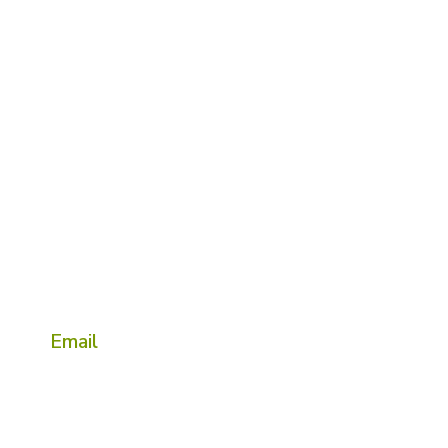
Neem contact op
Telefoon
+31(0)433440168
Email
info@vestavastgoed.nl